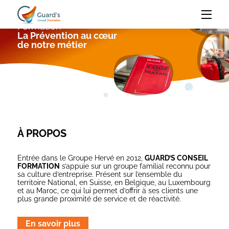
Panneau de gestion des cookies
Guard's Conseil
Guard's
Formation
La Prévention au cœur
Conseil
de notre métier
Formation
À PROPOS
Entrée dans le Groupe Hervé en 2012,
GUARD’S CONSEIL
FORMATION
s’appuie sur un groupe familial reconnu pour
sa culture d’entreprise. Présent sur l’ensemble du
territoire National, en Suisse, en Belgique, au Luxembourg
et au Maroc, ce qui lui permet d’offrir à ses clients une
plus grande proximité de service et de réactivité.
En savoir plus