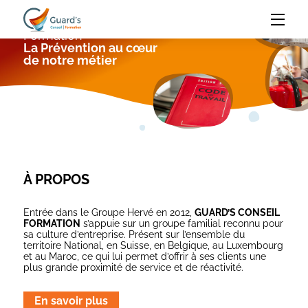
Panneau de gestion des cookies
Guard's Conseil
Guard's
Formation
La Prévention au cœur
Conseil
de notre métier
Formation
À PROPOS
Entrée dans le Groupe Hervé en 2012,
GUARD’S CONSEIL
FORMATION
s’appuie sur un groupe familial reconnu pour
sa culture d’entreprise. Présent sur l’ensemble du
territoire National, en Suisse, en Belgique, au Luxembourg
et au Maroc, ce qui lui permet d’offrir à ses clients une
plus grande proximité de service et de réactivité.
En savoir plus