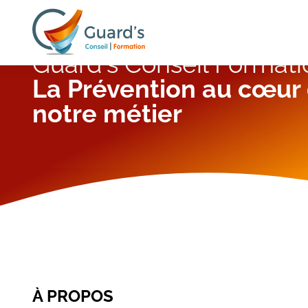
Panneau de gestion des cookies
Guard's
Guard's Conseil Formati
Conseil
La Prévention au cœur
Formation
notre métier
À PROPOS