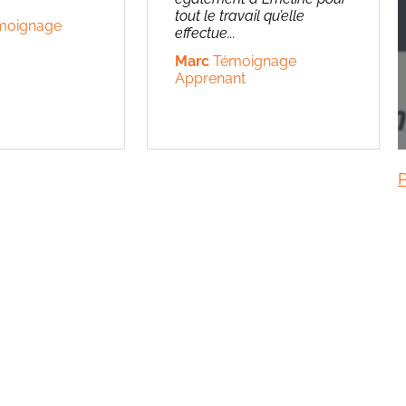
tout le travail qu’elle
moignage
effectue...
Marc
Témoignage
Apprenant
P