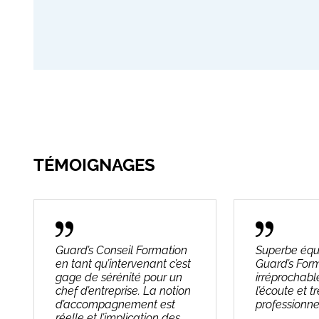
TÉMOIGNAGES
Guard’s Conseil Formation
Superbe équ
en tant qu’intervenant c’est
Guard’s Form
gage de sérénité pour un
irréprochabl
chef d’entreprise. La notion
l’écoute et t
d’accompagnement est
professionne
réelle et l’implication des