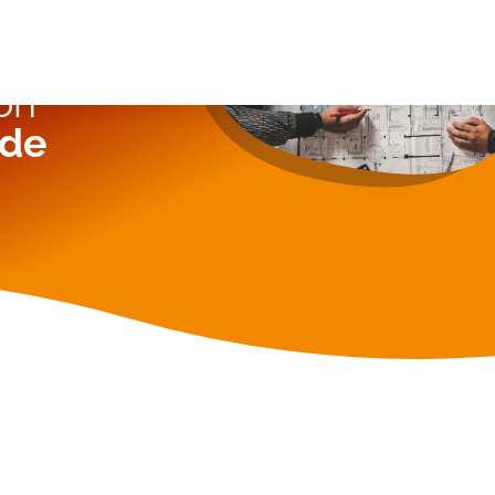
on
 de